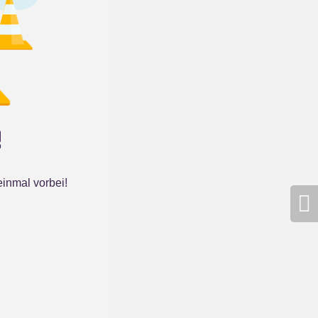
!
inmal vorbei!